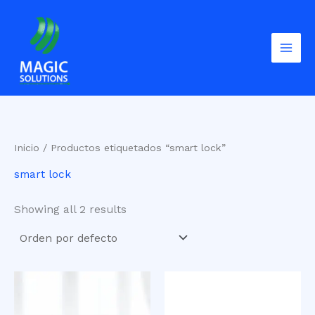
Omitir
e
ir
al
contenido
Inicio
/ Productos etiquetados “smart lock”
smart lock
Showing all 2 results