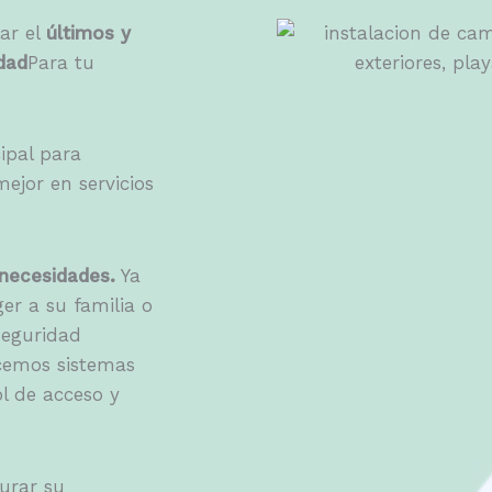
ar el
últimos y
dad
Para tu
ipal para
ejor en servicios
necesidades.
Ya
er a su familia o
seguridad
ecemos sistemas
l de acceso y
urar su