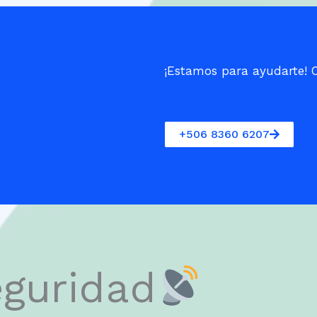
¡Estamos para ayudarte!
+506 8360 6207
eguridad