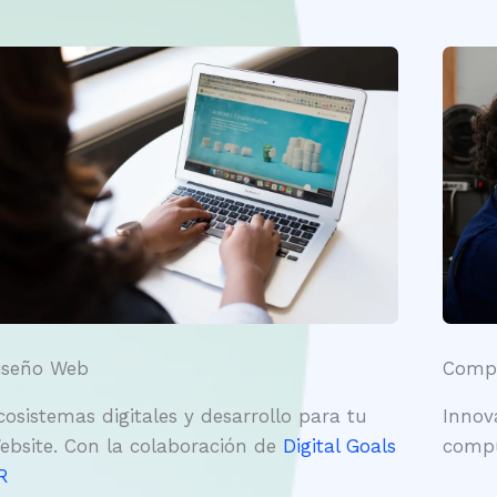
iseño Web
Compu
cosistemas digitales y desarrollo para tu
Innov
ebsite. Con la colaboración de
Digital Goals
compu
R