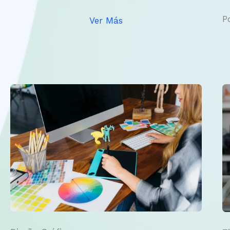
P
Ver Más