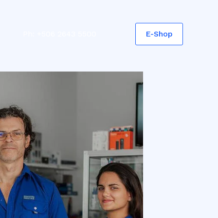
E-Shop
Ph:
+506 2643 5500