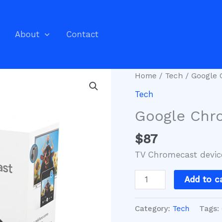
About
Contact
Google
Home
/
Tech
/ Google 
Chromecast
Tech
quantity
Google Chr
$
87
TV Chromecast devic
Add to c
Category:
Tech
Tags: