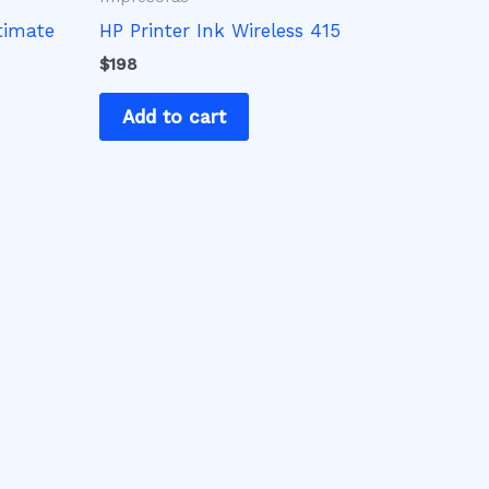
timate
HP Printer Ink Wireless 415
$
198
Add to cart