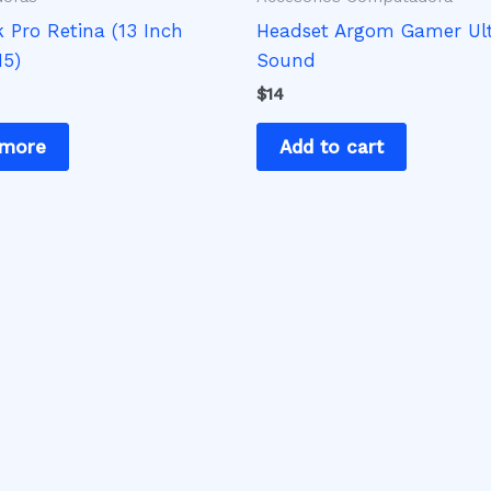
Pro Retina (13 Inch
Headset Argom Gamer Ul
15)
Sound
$
14
 more
Add to cart