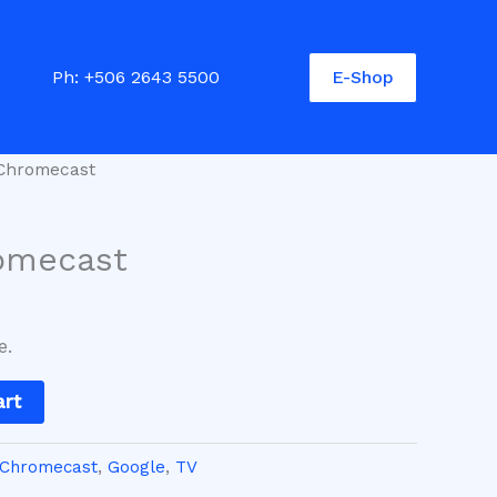
E-Shop
Ph:
+506 2643 5500
Chromecast
omecast
e.
art
Chromecast
,
Google
,
TV